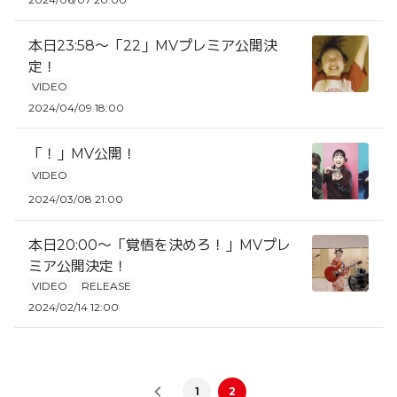
本日23:58〜「22」MVプレミア公開決
定！
VIDEO
2024/04/09 18:00
「！」MV公開！
VIDEO
2024/03/08 21:00
本日20:00〜「覚悟を決めろ！」MVプレ
ミア公開決定！
VIDEO
RELEASE
2024/02/14 12:00
1
2