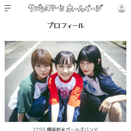
ロ
プロフィール
22'03 爆誕新米ガールズバンド