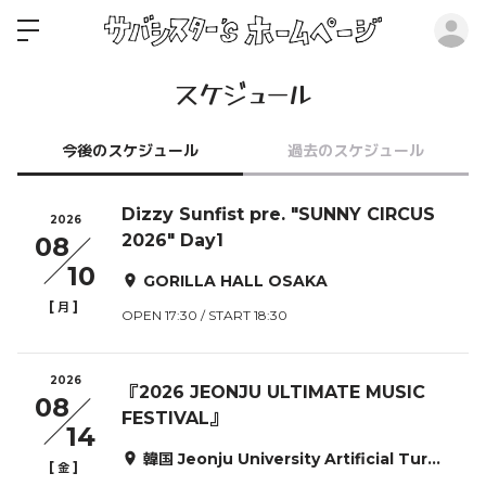
ロ
スケジュール
今後のスケジュール
過去のスケジュール
Dizzy Sunfist pre. "SUNNY CIRCUS
2026
2026" Day1
08
10
GORILLA HALL OSAKA
[
]
月
OPEN 17:30 / START 18:30
2026
『2026 JEONJU ULTIMATE MUSIC
08
FESTIVAL』
14
韓国 Jeonju University Artificial Turf Field
[
]
金