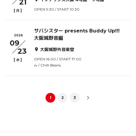
21
OPEN 9:30 / START 10:30
[
]
月
サバシスター presents Buddy Up!!!
2026
大阪城野音編
09
23
大阪城野外音楽堂
OPEN 16:00 / START 17:00
[
]
水
w / Chilli Beans.
1
2
3