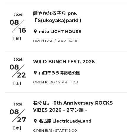
健やかなる子ら pre.
2026
「S(ukoyaka)park!」
08
16
mito LIGHT HOUSE
[
]
日
OPEN 13:30 / START 14:00
2026
WILD BUNCH FEST. 2026
08
山口きらら博記念公園
22
OPEN 10:00 / START 11:30
[
]
土
ねぐせ。 6th Anniversary ROCKS
2026
VIBES 2026 - 2マン編 -
08
27
名古屋 ElectricLadyLand
[
]
木
OPEN 18:15 / START 19:00