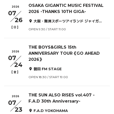
OSAKA GIGANTIC MUSIC FESTIVAL
2026
2026 -THANKS 10TH GIGA-
07
26
大阪・舞洲スポーツアイランド ジャイガ特設会場
[
]
日
OPEN 9:30 / START 11:00
THE BOYS&GIRLS 15th
2026
ANNIVERSARY TOUR《GO AHEAD
07
2026》
24
磐田 FM STAGE
[
]
金
OPEN 18:30 / START 19:00
THE SUN ALSO RISES vol.407 -
2026
F.A.D 30th Anniversary-
07
23
F.A.D YOKOHAMA