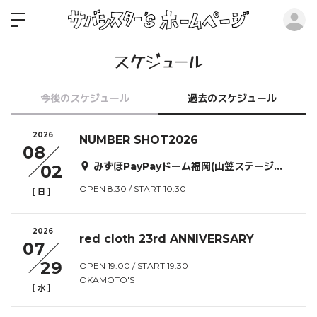
ロ
スケジュール
今後のスケジュール
過去のスケジュール
2026
NUMBER SHOT2026
08
みずほPayPayドーム福岡(山笠ステージ・どんたくステージ)／シーサイドももち海浜公園地行浜ビーチ(のぼせもんステージ)
02
OPEN 8:30 / START 10:30
[
]
日
2026
red cloth 23rd ANNIVERSARY
07
29
OPEN 19:00 / START 19:30
OKAMOTO'S
[
]
水