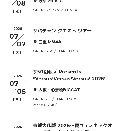
岐阜 club-G
08
OPEN 18:00 / START 19:00
[
]
水
2026
サバチャン クエスト ツアー
07
三重 M'AXA
07
OPEN 18:30 / START 19:00
[
]
火
ザ50回転ズ Presents
2026
“Versus!Versus!Versus! 2026”
07
05
大阪・心斎橋BIGCAT
OPEN 17:15 / START 18:00
[
]
日
w / ザ50回転ズ
京都⼤作戦 2026〜夏フェスキックオ
2026