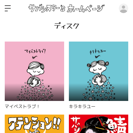
ロ
ディスク
マイベストラブ！
キラキラユー