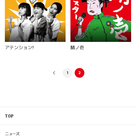
アテンション!!
鯖ノ壱
1
2
TOP
ニュース