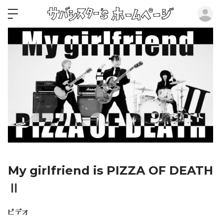
ロ
My girlfriend is PIZZA OF DEATH
Ⅱ
ビデオ