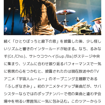
続く「ひとりぼっちと廊下の窓」を披露した後、少し怪し
いリズムと響きのインタールードが始まる。なち、るみな
す(Gt./Cho.)、サトウコウヘイ(Sup./Ba.)がステージ中央
に集まり、リズムに合わせ振り返るパフォーマンスで一気
に客席の心をつかむと、披露されたのは現在放送中のTV
アニメ「宇宙人ムームー」のオープニング主題歌である
「ふしぎなきみ」。初のアニメタイアップ楽曲だが、サバ
シスターならではのポップナンバーで他の楽曲と違わず会
場中を明るい雰囲気に一気に包み込む。このツアーからラ