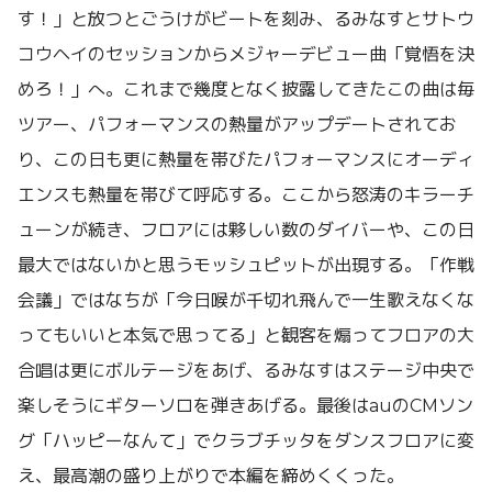
す！」と放つとごうけがビートを刻み、るみなすとサトウ
コウヘイのセッションからメジャーデビュー曲「覚悟を決
めろ！」へ。これまで幾度となく披露してきたこの曲は毎
ツアー、パフォーマンスの熱量がアップデートされてお
り、この日も更に熱量を帯びたパフォーマンスにオーディ
エンスも熱量を帯びて呼応する。ここから怒涛のキラーチ
ューンが続き、フロアには夥しい数のダイバーや、この日
最大ではないかと思うモッシュピットが出現する。「作戦
会議」ではなちが「今日喉が千切れ飛んで一生歌えなくな
ってもいいと本気で思ってる」と観客を煽ってフロアの大
合唱は更にボルテージをあげ、るみなすはステージ中央で
楽しそうにギターソロを弾きあげる。最後はauのCMソン
グ「ハッピーなんて」でクラブチッタをダンスフロアに変
え、最高潮の盛り上がりで本編を締めくくった。