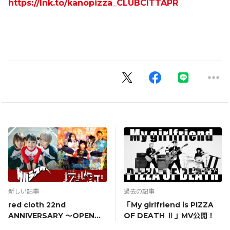
https://lnk.to/kanopizza_CLUBCITTAPR
新しい記事
過去の記事
red cloth 22nd
「My girlfriend is PIZZA
ANNIVERSARY 〜OPEN記
OF DEATH Ⅱ」MV公開！
念日〜 出演決定！