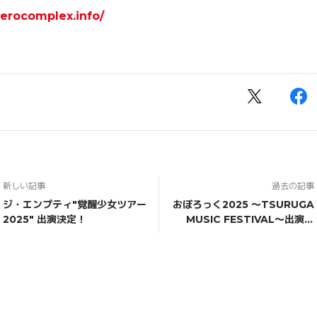
erocomplex.info/
新しい記事
過去の記事
ジ・エンプティ"覚醒少女ツアー
おぼろっく2025 ～TSURUGA
2025" 出演決定！
MUSIC FESTIVAL～出演決
定！