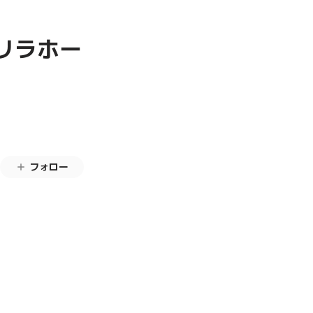
ゴリラホー
フォロー