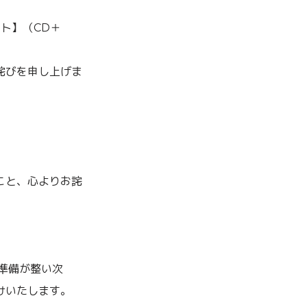
ット】（CD＋
詫びを申し上げま
こと、心よりお詫
送準備が整い次
けいたします。