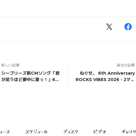
新しい記事
過去の記事
シーブリーズ新CMソング「君
ねぐせ。 6th Anniversary
が笑うほど夢中に夏っ！」6月
ROCKS VIBES 2026 - 2マン
26日配信リリース決定！
編 - 出演決定！
ュース
スケジュール
ディスク
ビデオ
ギャラリ