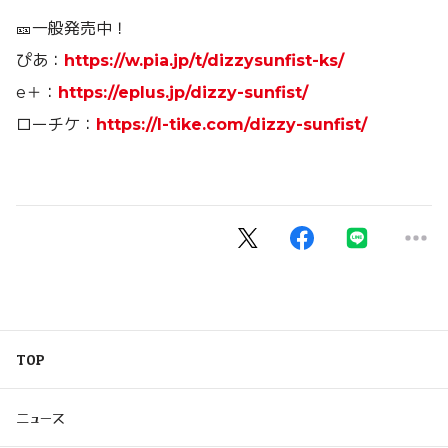
🎫一般発売中！
ぴあ：
https://w.pia.jp/t/dizzysunfist-ks/
e＋：
https://eplus.jp/dizzy-sunfist/
ローチケ：
https://l-tike.com/dizzy-sunfist/
TOP
ニュース