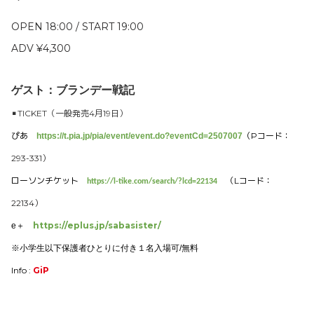
OPEN 18:00 / START 19:00
ADV ¥4,300
ゲスト：ブランデー戦記
▪️TICKET（一般発売4月19日）
ぴあ
（Pコード：
https://t.pia.jp/pia/event/event.do?eventCd=2507007
293-331）
ローソンチケット
（Lコード：
https://l-tike.com/search/?lcd=22134
22134）
https://eplus.jp/sabasister/
e＋
※小学生以下保護者ひとりに付き１名入場可/無料
Info :
GiP