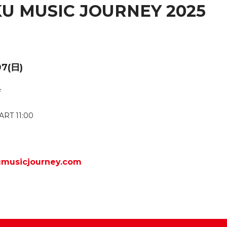
U MUSIC JOURNEY 2025
07(日)
ぎ
ART 11:00
kumusicjourney.com